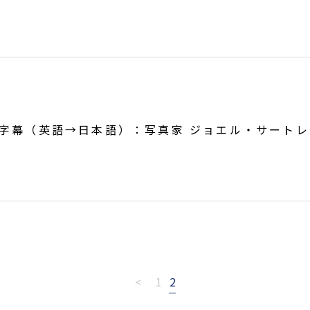
字幕（英語→日本語）：写真家 ジョエル・サートレ
<
1
2