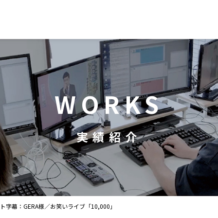
WORKS
実績紹介
ト字幕：GERA様／お笑いライブ「10,000」