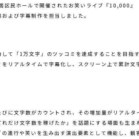
角筈区民ホールで開催されたお笑いライブ『10,000』
供および字幕制作を担当しました。
力して「1万文字」のツッコミを達成することを目指
ミをリアルタイムで字幕化し、スクリーン上で累計文
たびに文字数がカウントされ、その増加量がリアルタ
どれだけ文字数を稼げたか」を話題にする場面も生ま
ブの進行や笑いを生み出す演出要素として機能し、観